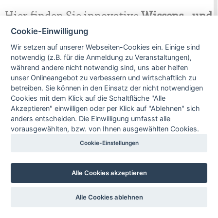
Hier finden Sie innovative
Wissens- und
Lernangebote
zur ÖV-Branche
sowie
Cookie-Einwilligung
VDV-Schriften und -Mitteilungen
:
Wir setzen auf unserer Webseiten-Cookies ein. Einige sind
notwendig (z.B. für die Anmeldung zu Veranstaltungen),
während andere nicht notwendig sind, uns aber helfen
unser Onlineangebot zu verbessern und wirtschaftlich zu
betreiben. Sie können in den Einsatz der nicht notwendigen
www.monet-
Fachthemen
VDV-Ausschüsse
bildung.de
Cookies mit dem Klick auf die Schaltfläche "Alle
Akzeptieren" einwilligen oder per Klick auf "Ablehnen" sich
anders entscheiden. Die Einwilligung umfasst alle
vorausgewählten, bzw. von Ihnen ausgewählten Cookies.
Cookie-Einstellungen
Betriebsorganisation
Rechtsgebiete
VDV-Schriften und
-Mitteilungen nach
Nummernbereichen
Alle Cookies akzeptieren
Für
Fragen
,
Support
oder
Feedback
kontaktieren Sie
Alle Cookies ablehnen
uns bitte unter
knowhow@vdv.de
.
Privacy Policy / Impressum