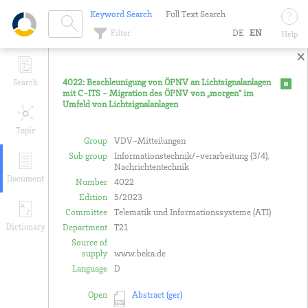
Keyword Search
Full Text Search
Filter
DE
EN
Help
×
Search
4022: Beschleunigung von ÖPNV an Lichtsignalanlagen
mit C-ITS - Migration des ÖPNV von „morgen“ im
Umfeld von Lichtsignalanlagen
Topic
Group
VDV-Mitteilungen
Sub group
Informationstechnik/-verarbeitung (3/4),
Nachrichtentechnik
Document
Number
4022
Edition
5/2023
Committee
Telematik und Informationssysteme (ATI)
Dictionary
Department
T21
Source of
supply
www.beka.de
Language
D
Open
Abstract (ger)